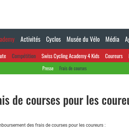
cademy
Activités
Cyclos
Musée du Vélo
Média
A
ute
Compétition
Swiss Cycling Academy 4 Kids
Coureurs
Presse
Frais de courses
ais de courses pour les coure
emboursement des frais de courses pour les coureurs :