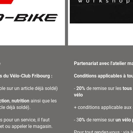
e
Partenariat avec l'atelier m
s du Vélo-Club Fribourg :
Conditions applicables à to
le sur un article déjà soldé)
-
20%
de remise sur les
tous
vélo
ction
,
nutrition
ainsi que les
cle déjà soldé).
+ conditions applicable aux
pour un service, il faut
- 3
0%
de remise sur
un vélo
rnet ou appeler le magasin.
Pour tout rendez-vous : via le